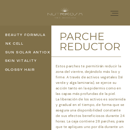
PARCHE
BEAUTY FORMULA
REDUCTOR
NK CELL
Home
SUN SOLAR ANTIOX
SKIN VITALITY
Estos parches te permitirán reducir la
Nutricosmética
GLOSSY HAIR
zona del vientre, dejándolo más liso y
firme. A través de activos vegetales (té
verde y alga laminaria), se ejerce su
acción tanto en la epidermis como en
Catálogo
las capas más profundas de la piel.
La liberación de los activos es sostenida
y gradual en el tiempo, de forma que se
Distribuidores
asegura una disponibilidad constante
de sus efectos beneficiosos durante 24
horas. La caja contiene 28 parches, para
que te apliques uno por día durante un