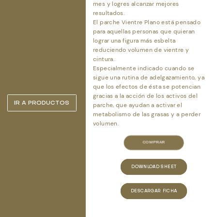
Quiénes somos
mes y logres alcanzar mejores
resultados.
El parche Vientre Plano está pensado
para aquellas personas que quieran
Tienda
lograr una figura más esbelta
reduciendo volumen de vientre y
cintura.
Especialmente indicado cuando se
sigue una rutina de adelgazamiento, ya
que los efectos de ésta se potencian
gracias a la acción de los activos del
IR A PRODUCTOS
parche, que ayudan a activar el
metabolismo de las grasas y a perder
volumen.
0
COMPRAR
item
DOWNLOAD SHEET
DESCARGAR FICHA