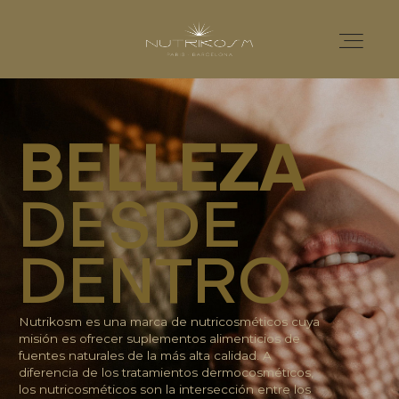
Home
BELLEZA
Nutricosmética
DESDE
DENTRO
Catálogo
Nutrikosm es una marca de nutricosméticos cuya
Distribuidores
misión es ofrecer suplementos alimenticios de
fuentes naturales de la más alta calidad. A
diferencia de los tratamientos dermocosméticos,
los nutricosméticos son la intersección entre los