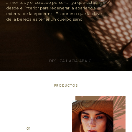
Quiénes somos
alimentos y el cuidado personal, ya que actúan
desde el interior para regenerar la apariencia
externa de la epidermis. Es por eso que la clave
de la belleza es tener un cuerpo sano.
Tienda
DESLIZA HACIA ABAJO
0
PRODUCTOS
item
01